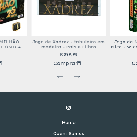
 MILHÃO
Jogo de Xadrez - tabuleiro em
Jogo da 
AL ÚNICA
madeira - Pais e Filhos
Mico - 56 c
R$99,98
Home
Quem Somos