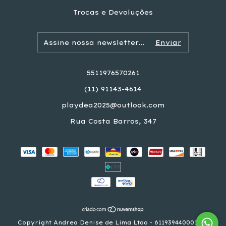
Trocas e Devoluções
5511976570261
(11) 91143-4614
playdea2025@outlook.com
Rua Costa Barros, 347
Copyright Andrea Denise de Lima Ltda - 61193944000117 -