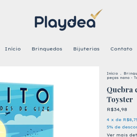
Início
Brinquedos
Bijuterias
Contato
Início
.
Brinqu
peças nano - T
Quebra c
Toyster
R$34,98
4
x de
R$8,7
5% de desco
Ver mais de