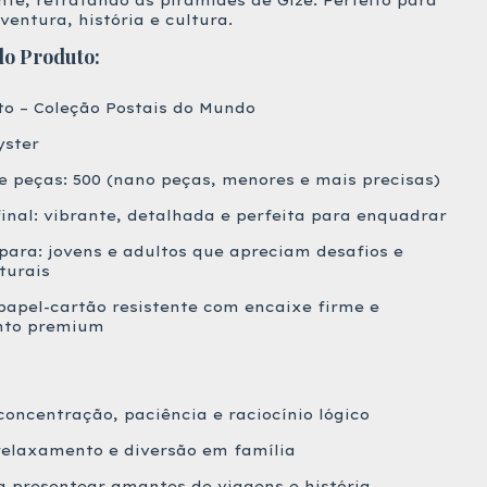
te, retratando as pirâmides de Gizé. Perfeito para
ntura, história e cultura.
do Produto:
to – Coleção Postais do Mundo
yster
 peças: 500 (nano peças, menores e mais precisas)
nal: vibrante, detalhada e perfeita para enquadrar
para: jovens e adultos que apreciam desafios e
turais
 papel-cartão resistente com encaixe firme e
to premium
concentração, paciência e raciocínio lógico
elaxamento e diversão em família
a presentear amantes de viagens e história