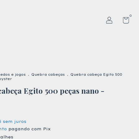
0
edos e jogos
.
Quebra cabeças
.
Quebra cabeça Egito 500
oyster
abeça Egito 500 peças nano -
5
sem juros
nto
pagando com Pix
talhes