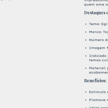
impressionan
quem ama ave
Destaques 
Tema: Egi
Marca: To
Número de
Imagem fi
Indicado 
temas cul
Material:
acabamen
Benefícios:
Estimula 
Promove r
Ideal par