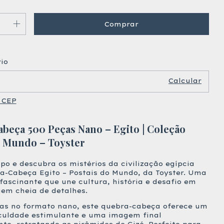
Alterar CEP
ra o CEP:
io
Calcular
 CEP
beça 500 Peças Nano – Egito | Coleção
o Mundo – Toyster
po e descubra os mistérios da civilização egípcia
a-Cabeça Egito – Postais do Mundo, da Toyster. Uma
fascinante que une cultura, história e desafio em
m cheia de detalhes.
as no formato nano, este quebra-cabeça oferece um
iculdade estimulante e uma imagem final