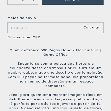
Alterar CEP
Entregas para o CEP:
Meios de envio
Calcular
Não sei meu CEP
Quebra-Cabeça 500 Peças Nano – Floricultura |
Game Office
Encante-se com a beleza das flores e a
delicadeza dessa charmosa floricultura em um
quebra-cabeça que une desafio e contemplação.
Com 500 peças no formato nano, ele proporciona
mais tempo de diversão em um espaço
compacto.
Ideal para quem ama montar imagens ricas em
detalhes e cores vibrantes, esse quebra-cabeça
é perfeito para adultos e jovens a partir de 10
anos. A cena retrata uma loja repleta de flores,