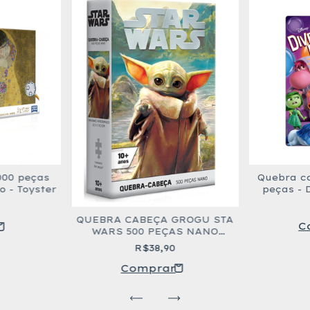
000 peças
Quebra ca
o - Toyster
peças - 
QUEBRA CABEÇA GROGU STA
WARS 500 PEÇAS NANO
TOYSTER
R$38,90