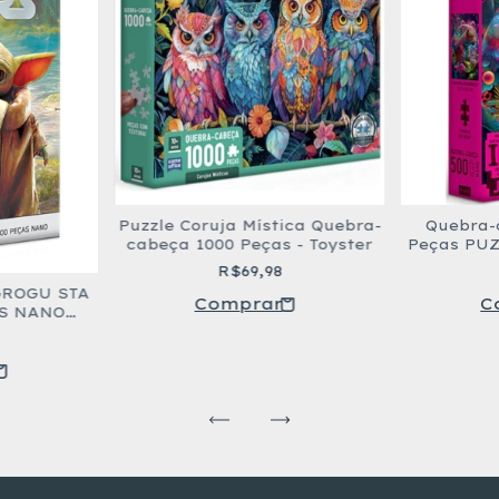
Puzzle Coruja Mística Quebra-
Quebra-
cabeça 1000 Peças - Toyster
Peças PUZ
puzzle
R$69,98
GROGU STA
AS NANO
R